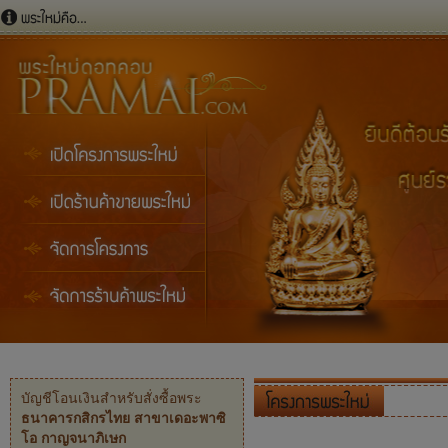
บัญชีโอนเงินสำหรับสั่งซื้อพระ
ธนาคารกสิกรไทย สาขาเดอะพาซิ
โอ กาญจนาภิเษก