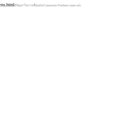
ens.html
มีปัญหาในการเชื่อมต่อ/Connection Problems (open url)