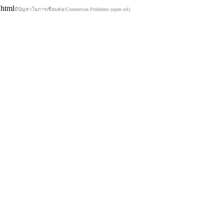
.html
มีปัญหาในการเชื่อมต่อ/Connection Problems (open url)